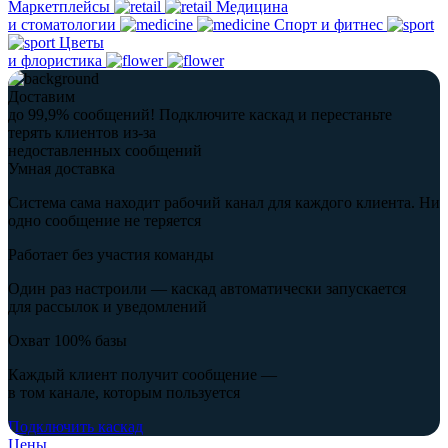
Маркетплейсы
Медицина
и стоматологии
Спорт и фитнес
Цветы
и флористика
Доставим
до 99,9% сообщений!
Подключите каскад и перестаньте
терять клиентов из-за
недоставленных сообщений
Умная доставка
Система сама находит рабочий канал для каждого клиента. Ни
одно сообщение не теряется
Работает без участия команды
Один раз настроили — каскад автоматически запускается
для рассылок и уведомлений
Охват 100% базы
Каждый клиент получит сообщение —
в том канале, которым пользуется
Подключить каскад
Цены