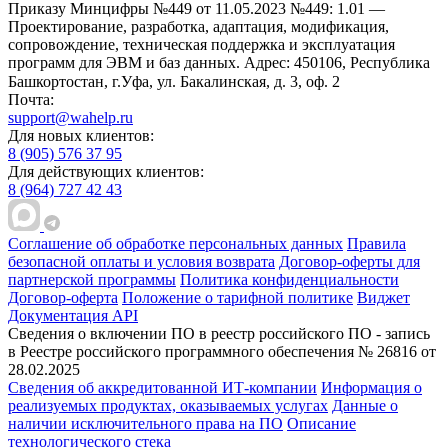
Приказу Минцифры №449 от 11.05.2023 №449: 1.01 —
Проектирование, разработка, адаптация, модификация,
сопровождение, техническая поддержка и эксплуатация
программ для ЭВМ и баз данных.
Адрес: 450106, Республика
Башкортостан, г.Уфа, ул. Бакалинская, д. 3, oф. 2
Почта:
support@wahelp.ru
Для новых клиентов:
8 (905) 576 37 95
Для действующих клиентов:
8 (964) 727 42 43
Соглашение об обработке персональных данных
Правила
безопасной оплаты и условия возврата
Договор-оферты для
партнерской программы
Политика конфиденциальности
Договор-оферта
Положение о тарифной политике
Виджет
Документация API
Сведения о включении ПО в реестр российского ПО - запись
в Реестре российского программного обеспечения № 26816 от
28.02.2025
Сведения об аккредитованной ИТ-компании
Информация о
реализуемых продуктах, оказываемых услугах
Данные о
наличии исключительного права на ПО
Описание
технологического стека