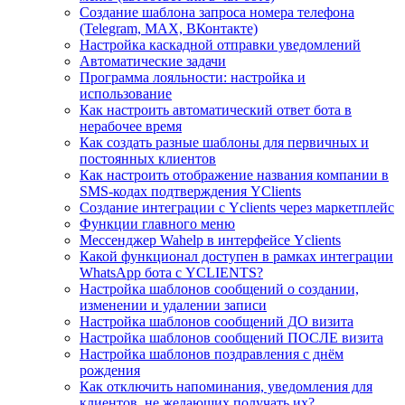
Создание шаблона запроса номера телефона
(Telegram, MAX, ВКонтакте)
Настройка каскадной отправки уведомлений
Автоматические задачи
Программа лояльности: настройка и
использование
Как настроить автоматический ответ бота в
нерабочее время
Как создать разные шаблоны для первичных и
постоянных клиентов
Как настроить отображение названия компании в
SMS-кодах подтверждения YClients
Создание интеграции с Yclients через маркетплейс
Функции главного меню
Мессенджер Wahelp в интерфейсе Yclients
Какой функционал доступен в рамках интеграции
WhatsApp бота с YCLIENTS?
Настройка шаблонов сообщений о создании,
изменении и удалении записи
Настройка шаблонов сообщений ДО визита
Настройка шаблонов сообщений ПОСЛЕ визита
Настройка шаблонов поздравления с днём
рождения
Как отключить напоминания, уведомления для
клиентов, не желающих получать их?