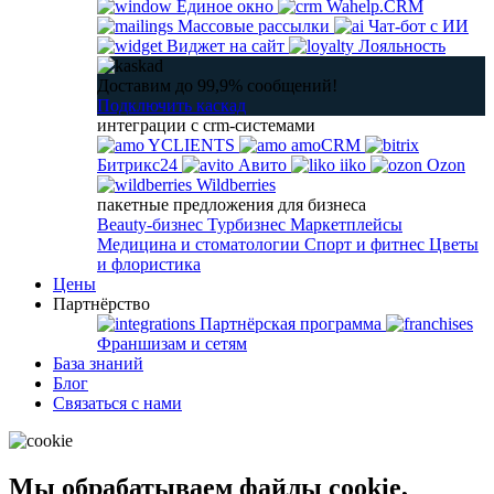
Единое окно
Wahelp.CRM
Массовые рассылки
Чат-бот с ИИ
Виджет на сайт
Лояльность
Доставим до 99,9% сообщений!
Подключить каскад
интеграции с crm-системами
YCLIENTS
amoCRM
Битрикс24
Авито
iiko
Ozon
Wildberries
пакетные предложения для бизнеса
Beauty-бизнес
Турбизнес
Маркетплейсы
Медицина и стоматологии
Спорт и фитнес
Цветы
и флористика
Цены
Партнёрство
Партнёрская программа
Франшизам и сетям
База знаний
Блог
Связаться с нами
Мы обрабатываем файлы cookie,