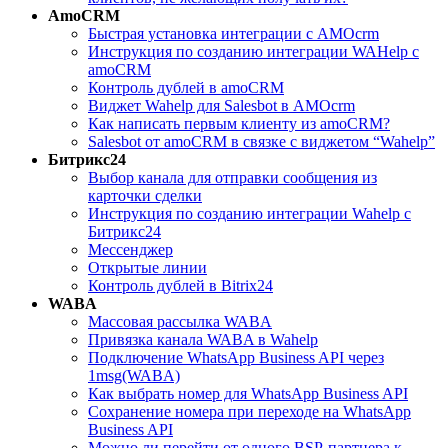
AmoCRM
Быстрая установка интеграции с АМОcrm
Инструкция по созданию интеграции WAHelp c
amoCRM
Контроль дублей в amoCRM
Виджет Wahelp для Salesbot в AMOcrm
Как написать первым клиенту из amoCRM?
Salesbot от amoCRM в связке с виджетом “Wahelp”
Битрикс24
Выбор канала для отправки сообщения из
карточки сделки
Инструкция по созданию интеграции Wahelp c
Битрикс24
Мессенджер
Открытые линии
Контроль дублей в Bitrix24
WABA
Массовая рассылка WABA
Привязка канала WABA в Wahelp
Подключение WhatsApp Business API через
1msg(WABA)
Как выбрать номер для WhatsApp Business API
Сохранение номера при переходе на WhatsApp
Business API
Можно ли перейти от одного BSP-партнера к