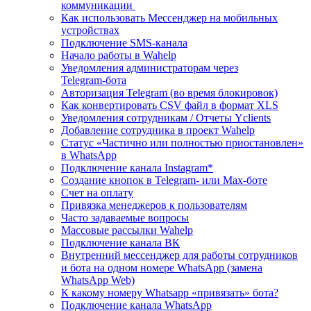
коммуникации
Как использовать Мессенджер на мобильных
устройствах
Подключение SMS‑канала
Начало работы в Wahelp
Уведомления администраторам через
Telegram‑бота
Авторизация Telegram (во время блокировок)
Как конвертировать CSV файл в формат XLS
Уведомления сотрудникам / Отчеты Yclients
Добавление сотрудника в проект Wahelp
Статус «Частично или полностью приостановлен»
в WhatsApp
Подключение канала Instagram*
Создание кнопок в Telegram- или Max-боте
Счет на оплату
Привязка менеджеров к пользователям
Часто задаваемые вопросы
Массовые рассылки Wahelp
Подключение канала ВК
Внутренний мессенджер для работы сотрудников
и бота на одном номере WhatsApp (замена
WhatsApp Web)
К какому номеру Whatsapp «привязать» бота?
Подключение канала WhatsApp