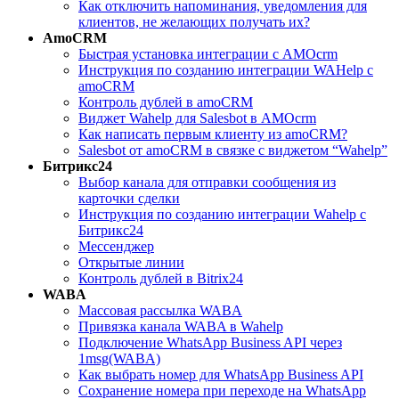
Как отключить напоминания, уведомления для
клиентов, не желающих получать их?
AmoCRM
Быстрая установка интеграции с АМОcrm
Инструкция по созданию интеграции WAHelp c
amoCRM
Контроль дублей в amoCRM
Виджет Wahelp для Salesbot в AMOcrm
Как написать первым клиенту из amoCRM?
Salesbot от amoCRM в связке с виджетом “Wahelp”
Битрикс24
Выбор канала для отправки сообщения из
карточки сделки
Инструкция по созданию интеграции Wahelp c
Битрикс24
Мессенджер
Открытые линии
Контроль дублей в Bitrix24
WABA
Массовая рассылка WABA
Привязка канала WABA в Wahelp
Подключение WhatsApp Business API через
1msg(WABA)
Как выбрать номер для WhatsApp Business API
Сохранение номера при переходе на WhatsApp