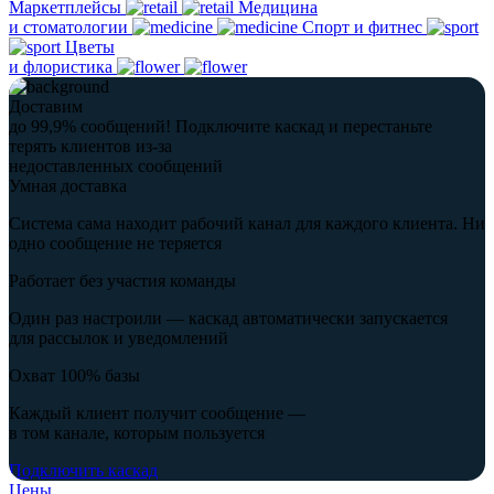
Маркетплейсы
Медицина
и стоматологии
Спорт и фитнес
Цветы
и флористика
Доставим
до 99,9% сообщений!
Подключите каскад и перестаньте
терять клиентов из-за
недоставленных сообщений
Умная доставка
Система сама находит рабочий канал для каждого клиента. Ни
одно сообщение не теряется
Работает без участия команды
Один раз настроили — каскад автоматически запускается
для рассылок и уведомлений
Охват 100% базы
Каждый клиент получит сообщение —
в том канале, которым пользуется
Подключить каскад
Цены