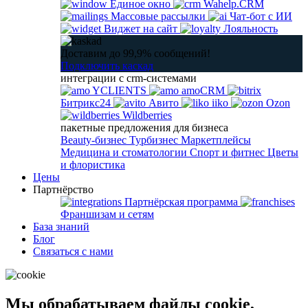
Единое окно
Wahelp.CRM
Массовые рассылки
Чат-бот с ИИ
Виджет на сайт
Лояльность
Доставим до 99,9% сообщений!
Подключить каскад
интеграции с crm-системами
YCLIENTS
amoCRM
Битрикс24
Авито
iiko
Ozon
Wildberries
пакетные предложения для бизнеса
Beauty-бизнес
Турбизнес
Маркетплейсы
Медицина и стоматологии
Спорт и фитнес
Цветы
и флористика
Цены
Партнёрство
Партнёрская программа
Франшизам и сетям
База знаний
Блог
Связаться с нами
Мы обрабатываем файлы cookie,