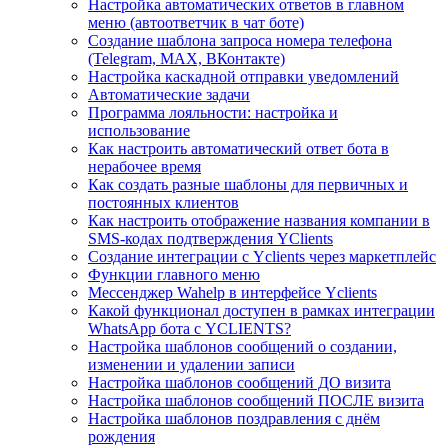
Настройка автоматических ответов в главном
меню (автоответчик в чат боте)
Создание шаблона запроса номера телефона
(Telegram, MAX, ВКонтакте)
Настройка каскадной отправки уведомлений
Автоматические задачи
Программа лояльности: настройка и
использование
Как настроить автоматический ответ бота в
нерабочее время
Как создать разные шаблоны для первичных и
постоянных клиентов
Как настроить отображение названия компании в
SMS-кодах подтверждения YClients
Создание интеграции с Yclients через маркетплейс
Функции главного меню
Мессенджер Wahelp в интерфейсе Yclients
Какой функционал доступен в рамках интеграции
WhatsApp бота с YCLIENTS?
Настройка шаблонов сообщений о создании,
изменении и удалении записи
Настройка шаблонов сообщений ДО визита
Настройка шаблонов сообщений ПОСЛЕ визита
Настройка шаблонов поздравления с днём
рождения