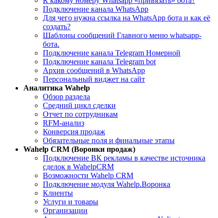
К какому номеру Whatsapp «привязать» бота?
Подключение канала WhatsApp
Для чего нужна ссылка на WhatsApp бота и как её
создать?
Шаблоны сообщений Главного меню whatsapp-
бота.
Подключение канала Telegram Номерной
Подключение канала Telegram bot
Архив сообщений в WhatsApp
Персональный виджет на сайт
Aналитика Wahelp
Обзор раздела
Средний цикл сделки
Отчет по сотрудникам
RFM-анализ
Конверсия продаж
Обязательные поля и финальные этапы
Wahelp CRM (Воронки продаж)
Подключение ВК рекламы в качестве источника
сделок в WahelpCRM
Возможности Wahelp CRM
Подключение модуля Wahelp.Воронка
Клиенты
Услуги и товары
Организации