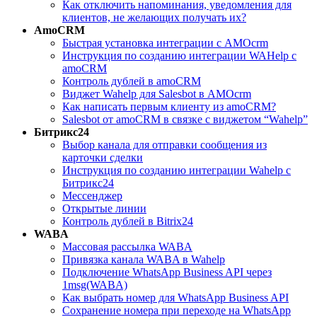
Как отключить напоминания, уведомления для
клиентов, не желающих получать их?
AmoCRM
Быстрая установка интеграции с АМОcrm
Инструкция по созданию интеграции WAHelp c
amoCRM
Контроль дублей в amoCRM
Виджет Wahelp для Salesbot в AMOcrm
Как написать первым клиенту из amoCRM?
Salesbot от amoCRM в связке с виджетом “Wahelp”
Битрикс24
Выбор канала для отправки сообщения из
карточки сделки
Инструкция по созданию интеграции Wahelp c
Битрикс24
Мессенджер
Открытые линии
Контроль дублей в Bitrix24
WABA
Массовая рассылка WABA
Привязка канала WABA в Wahelp
Подключение WhatsApp Business API через
1msg(WABA)
Как выбрать номер для WhatsApp Business API
Сохранение номера при переходе на WhatsApp