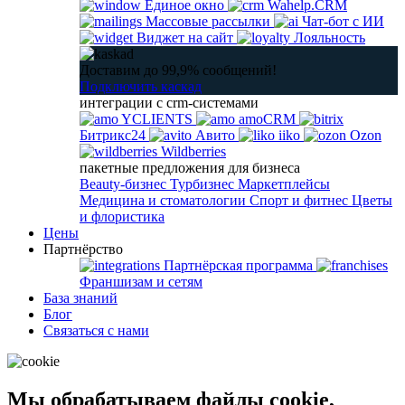
Единое окно
Wahelp.CRM
Массовые рассылки
Чат-бот с ИИ
Виджет на сайт
Лояльность
Доставим до 99,9% сообщений!
Подключить каскад
интеграции с crm-системами
YCLIENTS
amoCRM
Битрикс24
Авито
iiko
Ozon
Wildberries
пакетные предложения для бизнеса
Beauty-бизнес
Турбизнес
Маркетплейсы
Медицина и стоматологии
Спорт и фитнес
Цветы
и флористика
Цены
Партнёрство
Партнёрская программа
Франшизам и сетям
База знаний
Блог
Связаться с нами
Мы обрабатываем файлы cookie,