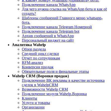
К какому номеру Whatsapp «привязать» бота?
Подключение канала WhatsApp
Для чего нужна ссылка на WhatsApp бота и как её
создать?
Шаблоны сообщений Главного меню whatsapp-
бота.
Подключение канала Telegram Номерной
Подключение канала Telegram bot
Архив сообщений в WhatsApp
Персональный виджет на сайт
Aналитика Wahelp
Обзор раздела
Средний цикл сделки
Отчет по сотрудникам
RFM-анализ
Конверсия продаж
Обязательные поля и финальные этапы
Wahelp CRM (Воронки продаж)
Подключение ВК рекламы в качестве источника
сделок в WahelpCRM
Возможности Wahelp CRM
Подключение модуля Wahelp.Воронка
Клиенты
Услуги и товары
Организации