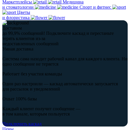
Маркетплейсы
Медицина
и стоматологии
Спорт и фитнес
Цветы
и флористика
Доставим
до 99,9% сообщений!
Подключите каскад и перестаньте
терять клиентов из-за
недоставленных сообщений
Умная доставка
Система сама находит рабочий канал для каждого клиента. Ни
одно сообщение не теряется
Работает без участия команды
Один раз настроили — каскад автоматически запускается
для рассылок и уведомлений
Охват 100% базы
Каждый клиент получит сообщение —
в том канале, которым пользуется
Подключить каскад
Цены