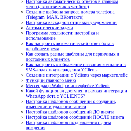
Настройка автоматических ответов в главном
меню (автоответчик в чат боте)
Создание шаблона запроса номера телефона
(Telegram, MAX, ВКонтакте)
Настройка каскадной отправки уведомлений
Автоматические задачи
Программа лояльности: настройка и
использование
Как настроить автоматический ответ бота в
нерабочее время
Как создать разные шаблоны для первичных и
постоянных клиентов
Как настроить отображение названия компании в
SMS-кодах подтверждения YClients
Создание интеграции с Yclients через маркетплейс
Функции главного меню
Мессенджер Wahelp в интерфейсе Yclients
Какой функционал доступен в рамках интеграции
WhatsApp бота с YCLIENTS?
Настройка шаблонов сообщений о создании,
изменении и удалении записи
Настройка шаблонов сообщений ДО визита
Настройка шаблонов сообщений ПОСЛЕ визита
Настройка шаблонов поздравления с днём
рождения