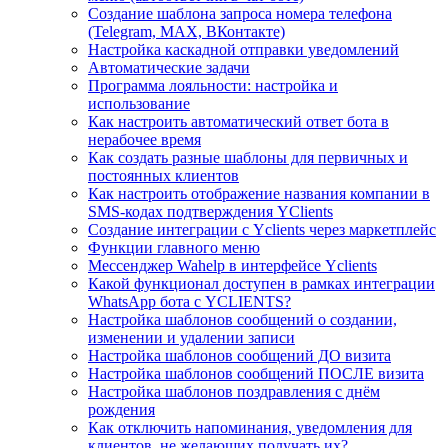
Создание шаблона запроса номера телефона
(Telegram, MAX, ВКонтакте)
Настройка каскадной отправки уведомлений
Автоматические задачи
Программа лояльности: настройка и
использование
Как настроить автоматический ответ бота в
нерабочее время
Как создать разные шаблоны для первичных и
постоянных клиентов
Как настроить отображение названия компании в
SMS-кодах подтверждения YClients
Создание интеграции с Yclients через маркетплейс
Функции главного меню
Мессенджер Wahelp в интерфейсе Yclients
Какой функционал доступен в рамках интеграции
WhatsApp бота с YCLIENTS?
Настройка шаблонов сообщений о создании,
изменении и удалении записи
Настройка шаблонов сообщений ДО визита
Настройка шаблонов сообщений ПОСЛЕ визита
Настройка шаблонов поздравления с днём
рождения
Как отключить напоминания, уведомления для
клиентов, не желающих получать их?