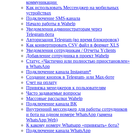
коммуникации
Как использовать Мессенджер на мобильных
устройствах
Подключение SMS‑канала
Начало работы в Wahelp
Уведомления администраторам через
Telegram‑бота
Авторизация Telegram (во время блокировок)
Как конвертировать CSV файл в формат XLS
Уведомления сотрудникам / Отчеты Yclients
Добавление сотрудника в проект Wahelp
Статус «Частично или полностью приостановлен»
в WhatsApp
Подключение канала Instagram*
Создание кнопок в Telegram- или Max-боте
Счет на оплату
Привязка менеджеров к пользователям
Часто задаваемые вопросы
Массовые рассылки Wahelp
Подключение канала ВК
Внутренний мессенджер для работы сотрудников
и бота на одном номере WhatsApp (замена
WhatsApp Web)
К какому номеру Whatsapp «привязать» бота?
Подключение канала WhatsApp