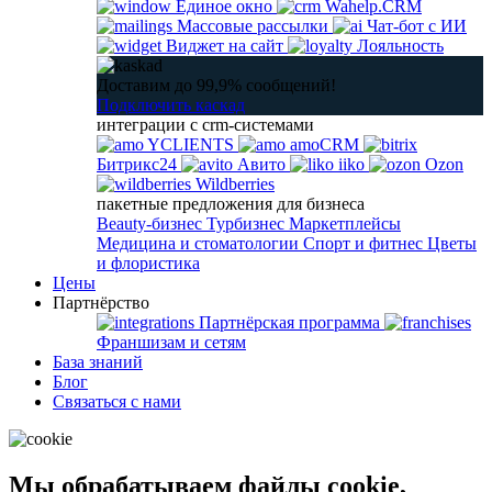
Единое окно
Wahelp.CRM
Массовые рассылки
Чат-бот с ИИ
Виджет на сайт
Лояльность
Доставим до 99,9% сообщений!
Подключить каскад
интеграции с crm-системами
YCLIENTS
amoCRM
Битрикс24
Авито
iiko
Ozon
Wildberries
пакетные предложения для бизнеса
Beauty-бизнес
Турбизнес
Маркетплейсы
Медицина и стоматологии
Спорт и фитнес
Цветы
и флористика
Цены
Партнёрство
Партнёрская программа
Франшизам и сетям
База знаний
Блог
Связаться с нами
Мы обрабатываем файлы cookie,