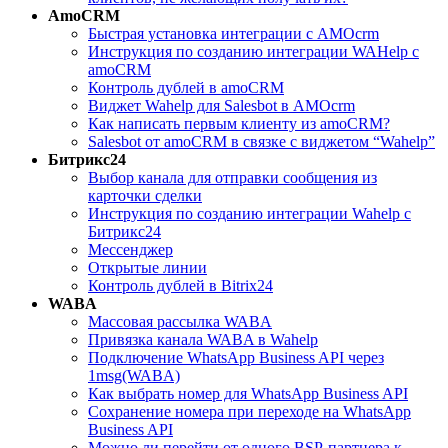
AmoCRM
Быстрая установка интеграции с АМОcrm
Инструкция по созданию интеграции WAHelp c
amoCRM
Контроль дублей в amoCRM
Виджет Wahelp для Salesbot в AMOcrm
Как написать первым клиенту из amoCRM?
Salesbot от amoCRM в связке с виджетом “Wahelp”
Битрикс24
Выбор канала для отправки сообщения из
карточки сделки
Инструкция по созданию интеграции Wahelp c
Битрикс24
Мессенджер
Открытые линии
Контроль дублей в Bitrix24
WABA
Массовая рассылка WABA
Привязка канала WABA в Wahelp
Подключение WhatsApp Business API через
1msg(WABA)
Как выбрать номер для WhatsApp Business API
Сохранение номера при переходе на WhatsApp
Business API
Можно ли перейти от одного BSP-партнера к