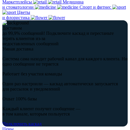
Маркетплейсы
Медицина
и стоматологии
Спорт и фитнес
Цветы
и флористика
Доставим
до 99,9% сообщений!
Подключите каскад и перестаньте
терять клиентов из-за
недоставленных сообщений
Умная доставка
Система сама находит рабочий канал для каждого клиента. Ни
одно сообщение не теряется
Работает без участия команды
Один раз настроили — каскад автоматически запускается
для рассылок и уведомлений
Охват 100% базы
Каждый клиент получит сообщение —
в том канале, которым пользуется
Подключить каскад
Цены