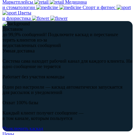
Маркетплейсы
Медицина
и стоматологии
Спорт и фитнес
Цветы
и флористика
Доставим
до 99,9% сообщений!
Подключите каскад и перестаньте
терять клиентов из-за
недоставленных сообщений
Умная доставка
Система сама находит рабочий канал для каждого клиента. Ни
одно сообщение не теряется
Работает без участия команды
Один раз настроили — каскад автоматически запускается
для рассылок и уведомлений
Охват 100% базы
Каждый клиент получит сообщение —
в том канале, которым пользуется
Подключить каскад
Цены