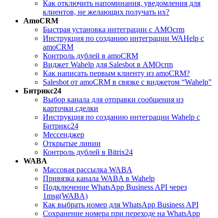
Как отключить напоминания, уведомления для
клиентов, не желающих получать их?
AmoCRM
Быстрая установка интеграции с АМОcrm
Инструкция по созданию интеграции WAHelp c
amoCRM
Контроль дублей в amoCRM
Виджет Wahelp для Salesbot в AMOcrm
Как написать первым клиенту из amoCRM?
Salesbot от amoCRM в связке с виджетом “Wahelp”
Битрикс24
Выбор канала для отправки сообщения из
карточки сделки
Инструкция по созданию интеграции Wahelp c
Битрикс24
Мессенджер
Открытые линии
Контроль дублей в Bitrix24
WABA
Массовая рассылка WABA
Привязка канала WABA в Wahelp
Подключение WhatsApp Business API через
1msg(WABA)
Как выбрать номер для WhatsApp Business API
Сохранение номера при переходе на WhatsApp