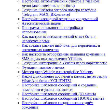
Настройка автоматических ответов в главном
меню (автоответчик в чат боте)
Создание шаблона запроса номера телефона
(Telegram, MAX, ВКонтакте)
Настройка каскадной отправки уведомлений
Автоматические задачи
Программа лояльности: настройка и
использование
Как настроить автоматический ответ бота в
нерабочее время
Как создать разные шаблоны для первичных и
постоянных клиентов
Как настроить отображение названия компании в
SMS-кодах подтверждения YClients
Создание интеграции с Yclients через маркетплейс
Функции главного меню
Мессенджер Wahelp в интерфейсе Yclients
Какой функционал доступен в рамках интеграции
WhatsApp бота с YCLIENTS?
Настройка шаблонов сообщений о создании,
изменении и удалении записи
Настройка шаблонов сообщений ДО визита
Настройка шаблонов сообщений ПОСЛЕ визита
Настройка шаблонов поздравления с днём
рождения