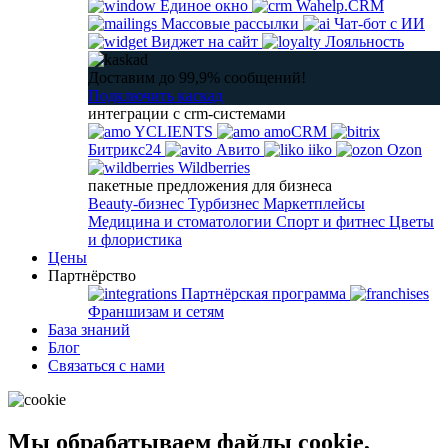
Единое окно
Wahelp.CRM
Массовые рассылки
Чат-бот с ИИ
Виджет на сайт
Лояльность
Доставим до 99,9% сообщений!
Подключить каскад
интеграции с crm-системами
YCLIENTS
amoCRM
Битрикс24
Авито
iiko
Ozon
Wildberries
пакетные предложения для бизнеса
Beauty-бизнес
Турбизнес
Маркетплейсы
Медицина и стоматологии
Спорт и фитнес
Цветы
и флористика
Цены
Партнёрство
Партнёрская программа
Франшизам и сетям
База знаний
Блог
Связаться с нами
Мы обрабатываем файлы cookie,