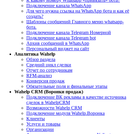
К какому номеру Whatsapp «привязать» бота?
Подключение канала WhatsApp
Для чего нужна ссылка на WhatsApp бота и как её
создать?
Шаблоны сообщений Главного меню whatsapp-
бота.
Подключение канала Telegram Номерной
Подключение канала Telegram bot
Архив сообщений в WhatsApp
Персональный виджет на сайт
Aналитика Wahelp
Обзор раздела
Средний цикл сделки
Отчет по сотрудникам
RFM-анализ
Конверсия продаж
Обязательные поля и финальные этапы
Wahelp CRM (Воронки продаж)
Подключение ВК рекламы в качестве источника
сделок в WahelpCRM
Возможности Wahelp CRM
Подключение модуля Wahelp.Воронка
Клиенты
Услуги и товары
Организации