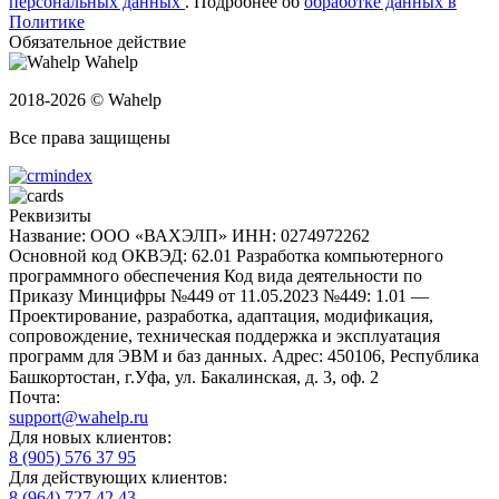
персональных данных
.
Подробнее об
обработке данных в
Политике
Обязательное действие
Wahelp
2018-2026 © Wahelp
Все права защищены
Реквизиты
Название: ООО «ВАХЭЛП»
ИНН: 0274972262
Основной код ОКВЭД: 62.01 Разработка компьютерного
программного обеспечения
Код вида деятельности по
Приказу Минцифры №449 от 11.05.2023 №449: 1.01 —
Проектирование, разработка, адаптация, модификация,
сопровождение, техническая поддержка и эксплуатация
программ для ЭВМ и баз данных.
Адрес: 450106, Республика
Башкортостан, г.Уфа, ул. Бакалинская, д. 3, oф. 2
Почта:
support@wahelp.ru
Для новых клиентов:
8 (905) 576 37 95
Для действующих клиентов:
8 (964) 727 42 43