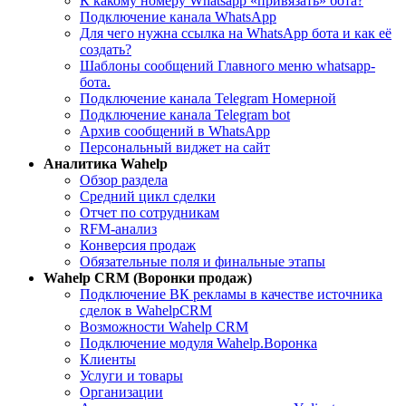
К какому номеру Whatsapp «привязать» бота?
Подключение канала WhatsApp
Для чего нужна ссылка на WhatsApp бота и как её
создать?
Шаблоны сообщений Главного меню whatsapp-
бота.
Подключение канала Telegram Номерной
Подключение канала Telegram bot
Архив сообщений в WhatsApp
Персональный виджет на сайт
Aналитика Wahelp
Обзор раздела
Средний цикл сделки
Отчет по сотрудникам
RFM-анализ
Конверсия продаж
Обязательные поля и финальные этапы
Wahelp CRM (Воронки продаж)
Подключение ВК рекламы в качестве источника
сделок в WahelpCRM
Возможности Wahelp CRM
Подключение модуля Wahelp.Воронка
Клиенты
Услуги и товары
Организации