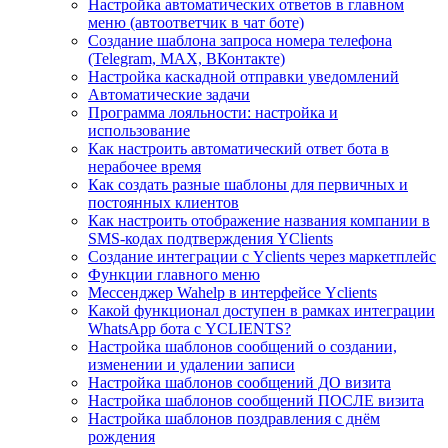
Настройка автоматических ответов в главном
меню (автоответчик в чат боте)
Создание шаблона запроса номера телефона
(Telegram, MAX, ВКонтакте)
Настройка каскадной отправки уведомлений
Автоматические задачи
Программа лояльности: настройка и
использование
Как настроить автоматический ответ бота в
нерабочее время
Как создать разные шаблоны для первичных и
постоянных клиентов
Как настроить отображение названия компании в
SMS-кодах подтверждения YClients
Создание интеграции с Yclients через маркетплейс
Функции главного меню
Мессенджер Wahelp в интерфейсе Yclients
Какой функционал доступен в рамках интеграции
WhatsApp бота с YCLIENTS?
Настройка шаблонов сообщений о создании,
изменении и удалении записи
Настройка шаблонов сообщений ДО визита
Настройка шаблонов сообщений ПОСЛЕ визита
Настройка шаблонов поздравления с днём
рождения