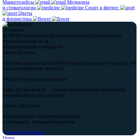
Маркетплейсы
Медицина
и стоматологии
Спорт и фитнес
Цветы
и флористика
Доставим
до 99,9% сообщений!
Подключите каскад и перестаньте
терять клиентов из-за
недоставленных сообщений
Умная доставка
Система сама находит рабочий канал для каждого клиента. Ни
одно сообщение не теряется
Работает без участия команды
Один раз настроили — каскад автоматически запускается
для рассылок и уведомлений
Охват 100% базы
Каждый клиент получит сообщение —
в том канале, которым пользуется
Подключить каскад
Цены