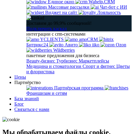
Единое окно
Wahelp.CRM
Массовые рассылки
Чат-бот с ИИ
Виджет на сайт
Лояльность
Доставим до 99,9% сообщений!
Подключить каскад
интеграции с crm-системами
YCLIENTS
amoCRM
Битрикс24
Авито
iiko
Ozon
Wildberries
пакетные предложения для бизнеса
Beauty-бизнес
Турбизнес
Маркетплейсы
Медицина и стоматологии
Спорт и фитнес
Цветы
и флористика
Цены
Партнёрство
Партнёрская программа
Франшизам и сетям
База знаний
Блог
Связаться с нами
Мы обрабатываем файлы cookie,