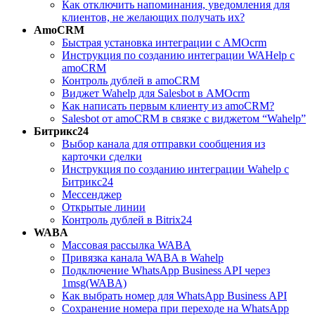
Как отключить напоминания, уведомления для
клиентов, не желающих получать их?
AmoCRM
Быстрая установка интеграции с АМОcrm
Инструкция по созданию интеграции WAHelp c
amoCRM
Контроль дублей в amoCRM
Виджет Wahelp для Salesbot в AMOcrm
Как написать первым клиенту из amoCRM?
Salesbot от amoCRM в связке с виджетом “Wahelp”
Битрикс24
Выбор канала для отправки сообщения из
карточки сделки
Инструкция по созданию интеграции Wahelp c
Битрикс24
Мессенджер
Открытые линии
Контроль дублей в Bitrix24
WABA
Массовая рассылка WABA
Привязка канала WABA в Wahelp
Подключение WhatsApp Business API через
1msg(WABA)
Как выбрать номер для WhatsApp Business API
Сохранение номера при переходе на WhatsApp