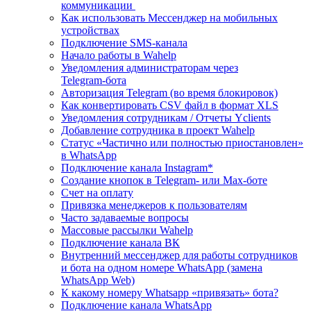
коммуникации
Как использовать Мессенджер на мобильных
устройствах
Подключение SMS‑канала
Начало работы в Wahelp
Уведомления администраторам через
Telegram‑бота
Авторизация Telegram (во время блокировок)
Как конвертировать CSV файл в формат XLS
Уведомления сотрудникам / Отчеты Yclients
Добавление сотрудника в проект Wahelp
Статус «Частично или полностью приостановлен»
в WhatsApp
Подключение канала Instagram*
Создание кнопок в Telegram- или Max-боте
Счет на оплату
Привязка менеджеров к пользователям
Часто задаваемые вопросы
Массовые рассылки Wahelp
Подключение канала ВК
Внутренний мессенджер для работы сотрудников
и бота на одном номере WhatsApp (замена
WhatsApp Web)
К какому номеру Whatsapp «привязать» бота?
Подключение канала WhatsApp