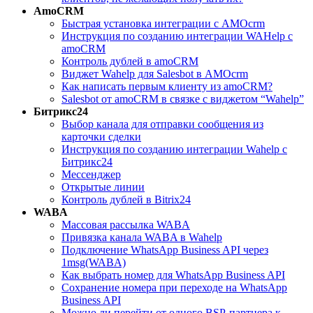
AmoCRM
Быстрая установка интеграции с АМОcrm
Инструкция по созданию интеграции WAHelp c
amoCRM
Контроль дублей в amoCRM
Виджет Wahelp для Salesbot в AMOcrm
Как написать первым клиенту из amoCRM?
Salesbot от amoCRM в связке с виджетом “Wahelp”
Битрикс24
Выбор канала для отправки сообщения из
карточки сделки
Инструкция по созданию интеграции Wahelp c
Битрикс24
Мессенджер
Открытые линии
Контроль дублей в Bitrix24
WABA
Массовая рассылка WABA
Привязка канала WABA в Wahelp
Подключение WhatsApp Business API через
1msg(WABA)
Как выбрать номер для WhatsApp Business API
Сохранение номера при переходе на WhatsApp
Business API
Можно ли перейти от одного BSP-партнера к