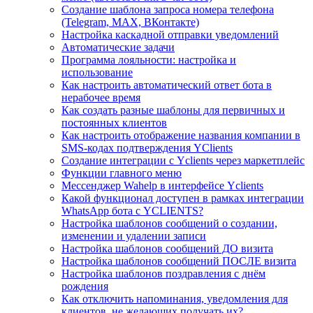
Создание шаблона запроса номера телефона
(Telegram, MAX, ВКонтакте)
Настройка каскадной отправки уведомлений
Автоматические задачи
Программа лояльности: настройка и
использование
Как настроить автоматический ответ бота в
нерабочее время
Как создать разные шаблоны для первичных и
постоянных клиентов
Как настроить отображение названия компании в
SMS-кодах подтверждения YClients
Создание интеграции с Yclients через маркетплейс
Функции главного меню
Мессенджер Wahelp в интерфейсе Yclients
Какой функционал доступен в рамках интеграции
WhatsApp бота с YCLIENTS?
Настройка шаблонов сообщений о создании,
изменении и удалении записи
Настройка шаблонов сообщений ДО визита
Настройка шаблонов сообщений ПОСЛЕ визита
Настройка шаблонов поздравления с днём
рождения
Как отключить напоминания, уведомления для
клиентов, не желающих получать их?