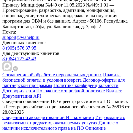
Приказу Минцифры №449 от 11.05.2023 №449: 1.01 —
Проектирование, разработка, адаптация, модификация,
сопровождение, техническая поддержка и эксплуатация
программ для ЭВМ и баз данных.
Адрес: 450106, Республика
Башкортостан, г.Уфа, ул. Бакалинская, д. 3, oф. 2
Почта:
support@wahelp.ru
Для новых клиентов:
8 (905) 576 37 95
Для действующих клиентов:
8 (964) 727 42 43
Соглашение об обработке персональных данных
Правила
безопасной оплаты и условия возврата
Договор-оферты для
партнерской программы
Политика конфиденциальности
Договор-оферта
Положение о тарифной политике
Виджет
Документация API
Сведения о включении ПО в реестр российского ПО - запись
в Реестре российского программного обеспечения № 26816 от
28.02.2025
Сведения об аккредитованной ИТ-компании
Информация о
реализуемых продуктах, оказываемых услугах
Данные о
наличии исключительного права на ПО
Описание