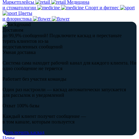
Маркетплейсы
Медицина
и стоматологии
Спорт и фитнес
Цветы
и флористика
Доставим
до 99,9% сообщений!
Подключите каскад и перестаньте
терять клиентов из-за
недоставленных сообщений
Умная доставка
Система сама находит рабочий канал для каждого клиента. Ни
одно сообщение не теряется
Работает без участия команды
Один раз настроили — каскад автоматически запускается
для рассылок и уведомлений
Охват 100% базы
Каждый клиент получит сообщение —
в том канале, которым пользуется
Подключить каскад
Цены