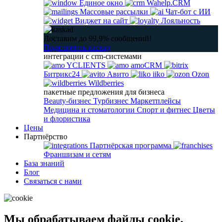
Единое окно
Wahelp.CRM
Массовые рассылки
Чат-бот с ИИ
Виджет на сайт
Лояльность
Доставим до 99,9% сообщений!
Подключить каскад
интеграции с crm-системами
YCLIENTS
amoCRM
Битрикс24
Авито
iiko
Ozon
Wildberries
пакетные предложения для бизнеса
Beauty-бизнес
Турбизнес
Маркетплейсы
Медицина и стоматологии
Спорт и фитнес
Цветы
и флористика
Цены
Партнёрство
Партнёрская программа
Франшизам и сетям
База знаний
Блог
Связаться с нами
Мы обрабатываем файлы cookie,