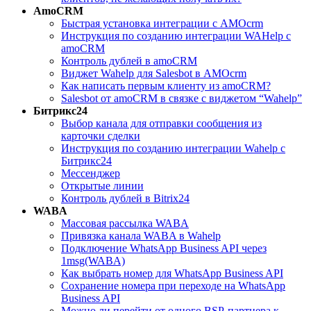
AmoCRM
Быстрая установка интеграции с АМОcrm
Инструкция по созданию интеграции WAHelp c
amoCRM
Контроль дублей в amoCRM
Виджет Wahelp для Salesbot в AMOcrm
Как написать первым клиенту из amoCRM?
Salesbot от amoCRM в связке с виджетом “Wahelp”
Битрикс24
Выбор канала для отправки сообщения из
карточки сделки
Инструкция по созданию интеграции Wahelp c
Битрикс24
Мессенджер
Открытые линии
Контроль дублей в Bitrix24
WABA
Массовая рассылка WABA
Привязка канала WABA в Wahelp
Подключение WhatsApp Business API через
1msg(WABA)
Как выбрать номер для WhatsApp Business API
Сохранение номера при переходе на WhatsApp
Business API
Можно ли перейти от одного BSP-партнера к