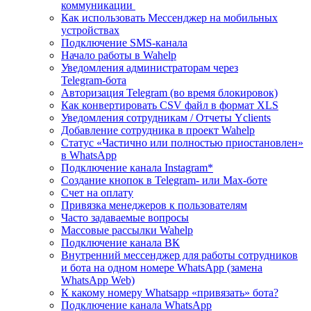
коммуникации
Как использовать Мессенджер на мобильных
устройствах
Подключение SMS‑канала
Начало работы в Wahelp
Уведомления администраторам через
Telegram‑бота
Авторизация Telegram (во время блокировок)
Как конвертировать CSV файл в формат XLS
Уведомления сотрудникам / Отчеты Yclients
Добавление сотрудника в проект Wahelp
Статус «Частично или полностью приостановлен»
в WhatsApp
Подключение канала Instagram*
Создание кнопок в Telegram- или Max-боте
Счет на оплату
Привязка менеджеров к пользователям
Часто задаваемые вопросы
Массовые рассылки Wahelp
Подключение канала ВК
Внутренний мессенджер для работы сотрудников
и бота на одном номере WhatsApp (замена
WhatsApp Web)
К какому номеру Whatsapp «привязать» бота?
Подключение канала WhatsApp