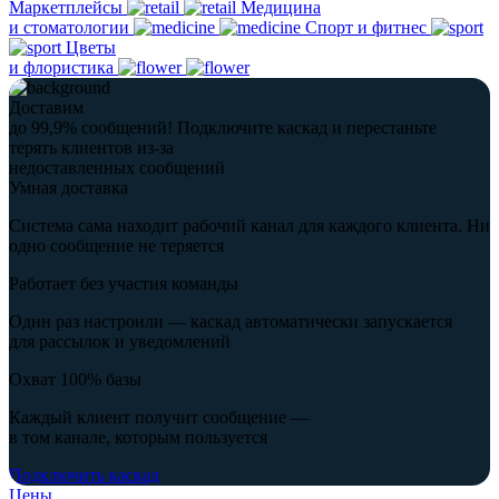
Маркетплейсы
Медицина
и стоматологии
Спорт и фитнес
Цветы
и флористика
Доставим
до 99,9% сообщений!
Подключите каскад и перестаньте
терять клиентов из-за
недоставленных сообщений
Умная доставка
Система сама находит рабочий канал для каждого клиента. Ни
одно сообщение не теряется
Работает без участия команды
Один раз настроили — каскад автоматически запускается
для рассылок и уведомлений
Охват 100% базы
Каждый клиент получит сообщение —
в том канале, которым пользуется
Подключить каскад
Цены