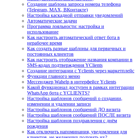
Создание шаблона запроса номера телефона
(Telegram, MAX, ВКонтакте)
Настройка каскадной отправки уведомлений
Автоматические задачи
Программа лояльности: настройка и
использование
Как настроить автоматический ответ бота в
нерабочее время
Как создать разные шаблоны для первичных и
постоянных клиентов
Как настроить отображение названия компании в
SMS-кодах подтверждения YClients
Создание интеграции с Yclients через маркетплейс
Функции главного меню
Мессенджер Wahelp в интерфейсе Yclients
Какой функционал доступен в рамках интеграции
WhatsApp бота с YCLIENTS?
Настройка шаблонов сообщений о создании,
изменении и удалении записи
Настройка шаблонов сообщений ДО визита
Настройка шаблонов сообщений ПОСЛЕ визита
Настройка шаблонов поздравления с днём
рождения
Как отключить напоминания, уведомления для
клиентов, не желающих получать их?