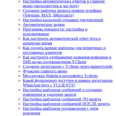
Настройка автоматических ответов в главном
меню (автоответчик в чат боте)
Создание шаблона запроса номера телефона
(Telegram, MAX, ВКонтакте)
Настройка каскадной отправки уведомлений
Автоматические задачи
Программа лояльности: настройка и
использование
Как настроить автоматический ответ бота в
нерабочее время
Как создать разные шаблоны для первичных и
постоянных клиентов
Как настроить отображение названия компании в
SMS-кодах подтверждения YClients
Создание интеграции с Yclients через маркетплейс
Функции главного меню
Мессенджер Wahelp в интерфейсе Yclients
Какой функционал доступен в рамках интеграции
WhatsApp бота с YCLIENTS?
Настройка шаблонов сообщений о создании,
изменении и удалении записи
Настройка шаблонов сообщений ДО визита
Настройка шаблонов сообщений ПОСЛЕ визита
Настройка шаблонов поздравления с днём
рождения