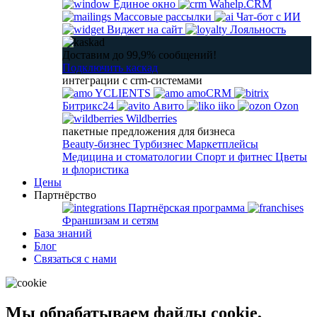
Единое окно
Wahelp.CRM
Массовые рассылки
Чат-бот с ИИ
Виджет на сайт
Лояльность
Доставим до 99,9% сообщений!
Подключить каскад
интеграции с crm-системами
YCLIENTS
amoCRM
Битрикс24
Авито
iiko
Ozon
Wildberries
пакетные предложения для бизнеса
Beauty-бизнес
Турбизнес
Маркетплейсы
Медицина и стоматологии
Спорт и фитнес
Цветы
и флористика
Цены
Партнёрство
Партнёрская программа
Франшизам и сетям
База знаний
Блог
Связаться с нами
Мы обрабатываем файлы cookie,