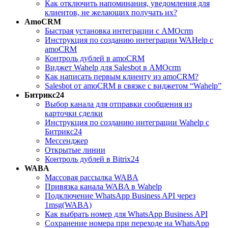
Как отключить напоминания, уведомления для
клиентов, не желающих получать их?
AmoCRM
Быстрая установка интеграции с АМОcrm
Инструкция по созданию интеграции WAHelp c
amoCRM
Контроль дублей в amoCRM
Виджет Wahelp для Salesbot в AMOcrm
Как написать первым клиенту из amoCRM?
Salesbot от amoCRM в связке с виджетом “Wahelp”
Битрикс24
Выбор канала для отправки сообщения из
карточки сделки
Инструкция по созданию интеграции Wahelp c
Битрикс24
Мессенджер
Открытые линии
Контроль дублей в Bitrix24
WABA
Массовая рассылка WABA
Привязка канала WABA в Wahelp
Подключение WhatsApp Business API через
1msg(WABA)
Как выбрать номер для WhatsApp Business API
Сохранение номера при переходе на WhatsApp