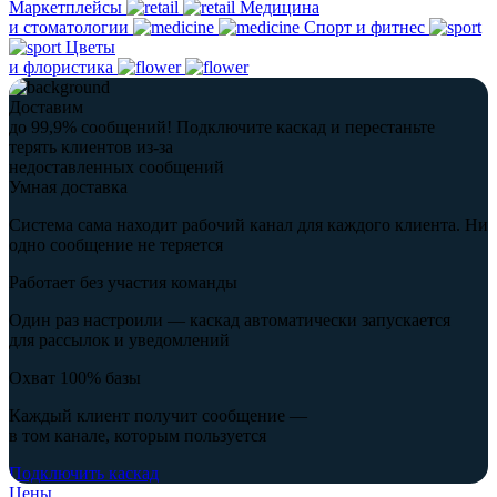
Маркетплейсы
Медицина
и стоматологии
Спорт и фитнес
Цветы
и флористика
Доставим
до 99,9% сообщений!
Подключите каскад и перестаньте
терять клиентов из-за
недоставленных сообщений
Умная доставка
Система сама находит рабочий канал для каждого клиента. Ни
одно сообщение не теряется
Работает без участия команды
Один раз настроили — каскад автоматически запускается
для рассылок и уведомлений
Охват 100% базы
Каждый клиент получит сообщение —
в том канале, которым пользуется
Подключить каскад
Цены