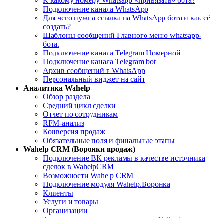
К какому номеру Whatsapp «привязать» бота?
Подключение канала WhatsApp
Для чего нужна ссылка на WhatsApp бота и как её
создать?
Шаблоны сообщений Главного меню whatsapp-
бота.
Подключение канала Telegram Номерной
Подключение канала Telegram bot
Архив сообщений в WhatsApp
Персональный виджет на сайт
Aналитика Wahelp
Обзор раздела
Средний цикл сделки
Отчет по сотрудникам
RFM-анализ
Конверсия продаж
Обязательные поля и финальные этапы
Wahelp CRM (Воронки продаж)
Подключение ВК рекламы в качестве источника
сделок в WahelpCRM
Возможности Wahelp CRM
Подключение модуля Wahelp.Воронка
Клиенты
Услуги и товары
Организации