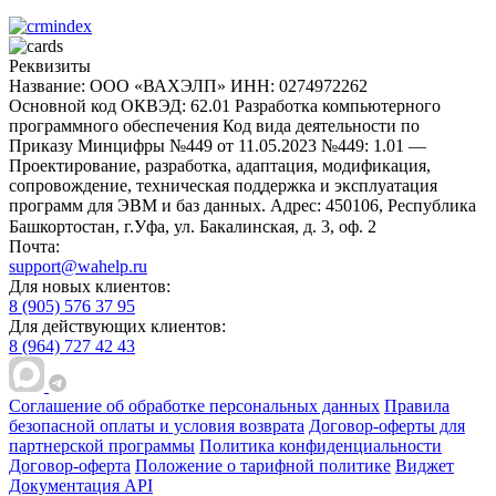
Реквизиты
Название: ООО «ВАХЭЛП»
ИНН: 0274972262
Основной код ОКВЭД: 62.01 Разработка компьютерного
программного обеспечения
Код вида деятельности по
Приказу Минцифры №449 от 11.05.2023 №449: 1.01 —
Проектирование, разработка, адаптация, модификация,
сопровождение, техническая поддержка и эксплуатация
программ для ЭВМ и баз данных.
Адрес: 450106, Республика
Башкортостан, г.Уфа, ул. Бакалинская, д. 3, oф. 2
Почта:
support@wahelp.ru
Для новых клиентов:
8 (905) 576 37 95
Для действующих клиентов:
8 (964) 727 42 43
Соглашение об обработке персональных данных
Правила
безопасной оплаты и условия возврата
Договор-оферты для
партнерской программы
Политика конфиденциальности
Договор-оферта
Положение о тарифной политике
Виджет
Документация API