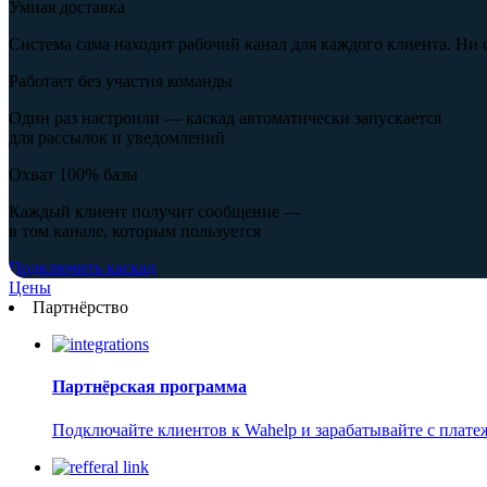
Умная доставка
Система сама находит рабочий канал для каждого клиента. Ни 
Работает без участия команды
Один раз настроили — каскад автоматически запускается
для рассылок и уведомлений
Охват 100% базы
Каждый клиент получит сообщение —
в том канале, которым пользуется
Подключить каскад
Цены
Партнёрство
Партнёрская программа
Подключайте клиентов к Wahelp и зарабатывайте с плат