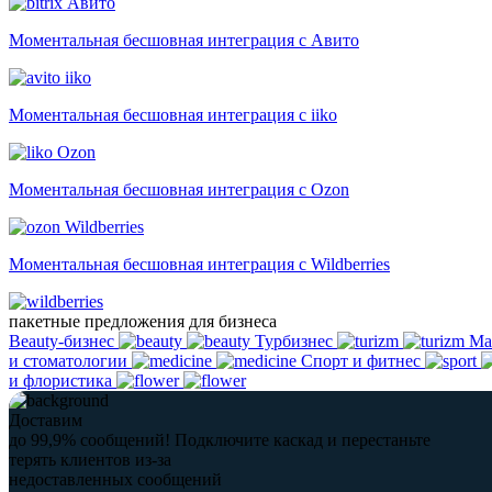
Авито
Моментальная бесшовная интеграция с Авито
iiko
Моментальная бесшовная интеграция с iiko
Ozon
Моментальная бесшовная интеграция с Ozon
Wildberries
Моментальная бесшовная интеграция с Wildberries
пакетные предложения для бизнеса
Beauty-бизнес
Турбизнес
Ма
и стоматологии
Спорт и фитнес
и флористика
Доставим
до 99,9% сообщений!
Подключите каскад и перестаньте
терять клиентов из-за
недоставленных сообщений