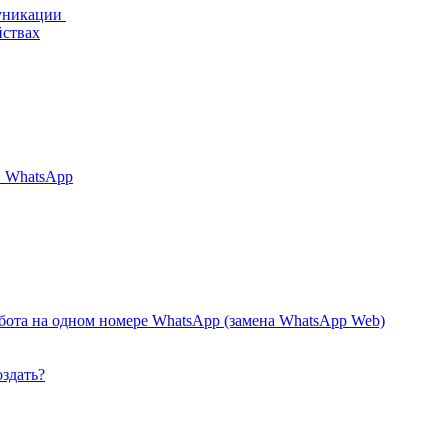
муникации
йствах
в WhatsApp
бота на одном номере WhatsApp (замена WhatsApp Web)
оздать?