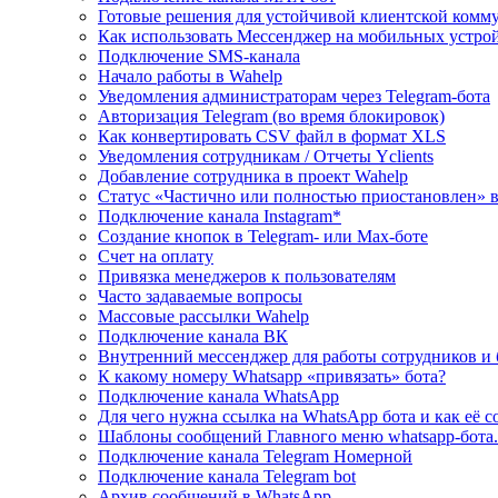
Готовые решения для устойчивой клиентской ком
Как использовать Мессенджер на мобильных устро
Подключение SMS‑канала
Начало работы в Wahelp
Уведомления администраторам через Telegram‑бота
Авторизация Telegram (во время блокировок)
Как конвертировать CSV файл в формат XLS
Уведомления сотрудникам / Отчеты Yclients
Добавление сотрудника в проект Wahelp
Статус «Частично или полностью приостановлен» 
Подключение канала Instagram*
Создание кнопок в Telegram- или Max-боте
Счет на оплату
Привязка менеджеров к пользователям
Часто задаваемые вопросы
Массовые рассылки Wahelp
Подключение канала ВК
Внутренний мессенджер для работы сотрудников и 
К какому номеру Whatsapp «привязать» бота?
Подключение канала WhatsApp
Для чего нужна ссылка на WhatsApp бота и как её с
Шаблоны сообщений Главного меню whatsapp-бота.
Подключение канала Telegram Номерной
Подключение канала Telegram bot
Архив сообщений в WhatsApp