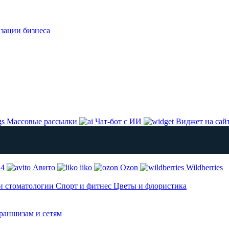
изации бизнеса
Массовые рассылки
Чат-бот с ИИ
Виджет на сай
24
Авито
iiko
Ozon
Wildberries
и стоматологии
Спорт и фитнес
Цветы и флористика
аншизам и сетям