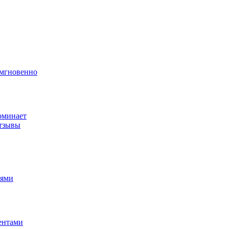
 мгновенно
поминает
отзывы
иями
иентами