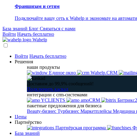
Франшизам и сетям
Подключайте вашу сеть к Wahelp и экономьте на автомат
База знаний
Блог
Связаться с нами
Войти
Начать бесплатно
Wahelp
Войти
Начать бесплатно
Решения
наши продукты
Единое окно
Wahelp.CRM
Доставим до 99,9% сообщений!
Подключить каскад
интеграции с crm-системами
YCLIENTS
amoCRM
Битрикс
пакетные предложения для бизнеса
Beauty-бизнес
Турбизнес
Маркетплейсы
Медицина 
Цены
Партнёрство
Партнёрская программа
Фр
База знаний