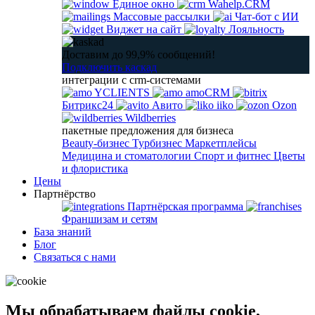
Единое окно
Wahelp.CRM
Массовые рассылки
Чат-бот с ИИ
Виджет на сайт
Лояльность
Доставим до 99,9% сообщений!
Подключить каскад
интеграции с crm-системами
YCLIENTS
amoCRM
Битрикс24
Авито
iiko
Ozon
Wildberries
пакетные предложения для бизнеса
Beauty-бизнес
Турбизнес
Маркетплейсы
Медицина и стоматологии
Спорт и фитнес
Цветы
и флористика
Цены
Партнёрство
Партнёрская программа
Франшизам и сетям
База знаний
Блог
Связаться с нами
Мы обрабатываем файлы cookie,