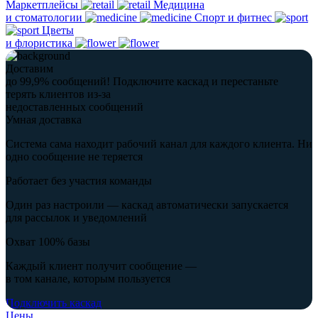
Маркетплейсы
Медицина
и стоматологии
Спорт и фитнес
Цветы
и флористика
Доставим
до 99,9% сообщений!
Подключите каскад и перестаньте
терять клиентов из-за
недоставленных сообщений
Умная доставка
Система сама находит рабочий канал для каждого клиента. Ни
одно сообщение не теряется
Работает без участия команды
Один раз настроили — каскад автоматически запускается
для рассылок и уведомлений
Охват 100% базы
Каждый клиент получит сообщение —
в том канале, которым пользуется
Подключить каскад
Цены