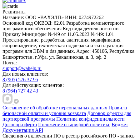
Реквизиты
Название: ООО «ВАХЭЛП»
ИНН: 0274972262
Основной код ОКВЭД: 62.01 Разработка компьютерного
программного обеспечения
Код вида деятельности по
Приказу Минцифры №449 от 11.05.2023 №449: 1.01 —
Проектирование, разработка, адаптация, модификация,
сопровождение, техническая поддержка и эксплуатация
программ для ЭВМ и баз данных.
Адрес: 450106, Республика
Башкортостан, г.Уфа, ул. Бакалинская, д. 3, oф. 2
Почта:
support@wahelp.ru
Для новых клиентов:
8 (905) 576 37 95
Для действующих клиентов:
8 (964) 727 42 43
Соглашение об обработке персональных данных
Правила
безопасной оплаты и условия возврата
Договор-оферты для
партнерской программы
Политика конфиденциальности
Договор-оферта
Положение о тарифной политике
Виджет
Документация API
Сведения о включении ПО в реестр российского ПО - запись