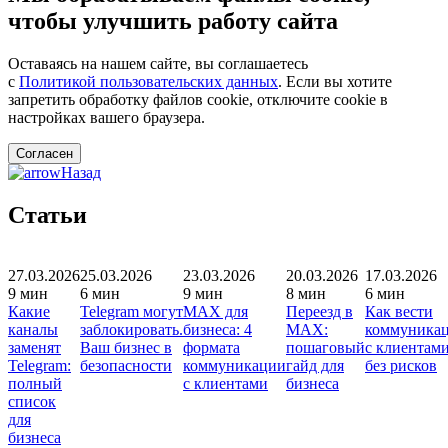
чтобы улучшить работу сайта
Оставаясь на нашем сайте, вы соглашаетесь
с
Политикой пользовательских данных
. Если вы хотите
запретить обработку файлов cookie, отключите cookie в
настройках вашего браузера.
Согласен
Назад
Статьи
27.03.2026
25.03.2026
23.03.2026
20.03.2026
17.03.2026
9 мин
6 мин
9 мин
8 мин
6 мин
Какие
Telegram могут
MAX для
Переезд в
Как вести
каналы
заблокировать.
бизнеса: 4
MAX:
коммуника
заменят
Ваш бизнес в
формата
пошаговый
с клиентам
Telegram:
безопасности
коммуникации
гайд для
без рисков
полный
с клиентами
бизнеса
список
для
бизнеса