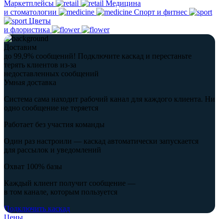
Маркетплейсы
Медицина
и стоматологии
Спорт и фитнес
Цветы
и флористика
Доставим
до 99,9% сообщений!
Подключите каскад и перестаньте
терять клиентов из-за
недоставленных сообщений
Умная доставка
Система сама находит рабочий канал для каждого клиента. Ни
одно сообщение не теряется
Работает без участия команды
Один раз настроили — каскад автоматически запускается
для рассылок и уведомлений
Охват 100% базы
Каждый клиент получит сообщение —
в том канале, которым пользуется
Подключить каскад
Цены