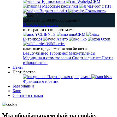
Единое окно
Wahelp.CRM
Массовые рассылки
Чат-бот с ИИ
Виджет на сайт
Лояльность
Доставим до 99,9% сообщений!
Подключить каскад
интеграции с crm-системами
YCLIENTS
amoCRM
Битрикс24
Авито
iiko
Ozon
Wildberries
пакетные предложения для бизнеса
Beauty-бизнес
Турбизнес
Маркетплейсы
Медицина и стоматологии
Спорт и фитнес
Цветы
и флористика
Цены
Партнёрство
Партнёрская программа
Франшизам и сетям
База знаний
Блог
Связаться с нами
Мы обрабатываем файлы cookie,