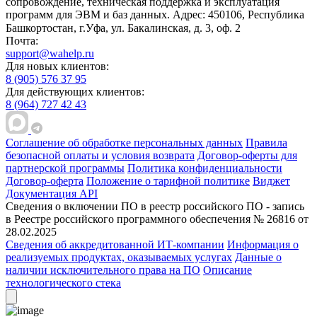
сопровождение, техническая поддержка и эксплуатация
программ для ЭВМ и баз данных.
Адрес: 450106, Республика
Башкортостан, г.Уфа, ул. Бакалинская, д. 3, oф. 2
Почта:
support@wahelp.ru
Для новых клиентов:
8 (905) 576 37 95
Для действующих клиентов:
8 (964) 727 42 43
Соглашение об обработке персональных данных
Правила
безопасной оплаты и условия возврата
Договор-оферты для
партнерской программы
Политика конфиденциальности
Договор-оферта
Положение о тарифной политике
Виджет
Документация API
Сведения о включении ПО в реестр российского ПО - запись
в Реестре российского программного обеспечения № 26816 от
28.02.2025
Сведения об аккредитованной ИТ-компании
Информация о
реализуемых продуктах, оказываемых услугах
Данные о
наличии исключительного права на ПО
Описание
технологического стека