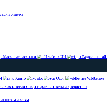
изации бизнеса
Массовые рассылки
Чат-бот с ИИ
Виджет на сай
24
Авито
iiko
Ozon
Wildberries
и стоматологии
Спорт и фитнес
Цветы и флористика
аншизам и сетям