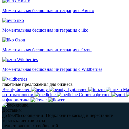
Авито
Моментальная бесшовная интеграция с Авито
iiko
Моментальная бесшовная интеграция с iiko
Ozon
Моментальная бесшовная интеграция с Ozon
Wildberries
Моментальная бесшовная интеграция с Wildberries
пакетные предложения для бизнеса
Beauty-бизнес
Турбизнес
Ма
и стоматологии
Спорт и фитнес
и флористика
Доставим
до 99,9% сообщений!
Подключите каскад и перестаньте
терять клиентов из-за
недоставленных сообщений