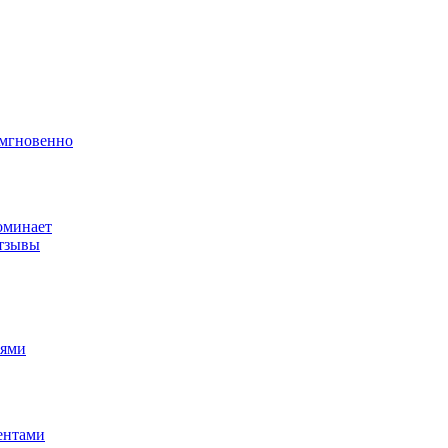
 мгновенно
поминает
отзывы
иями
иентами