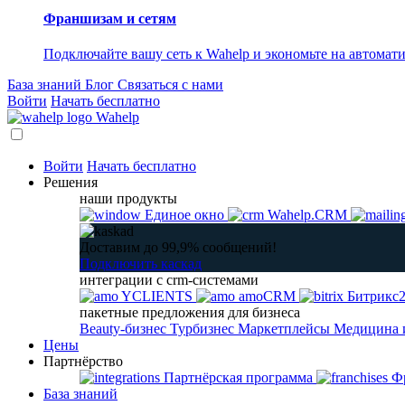
Франшизам и сетям
Подключайте вашу сеть к Wahelp и экономьте на автомат
База знаний
Блог
Связаться с нами
Войти
Начать бесплатно
Wahelp
Войти
Начать бесплатно
Решения
наши продукты
Единое окно
Wahelp.CRM
Доставим до 99,9% сообщений!
Подключить каскад
интеграции с crm-системами
YCLIENTS
amoCRM
Битрикс
пакетные предложения для бизнеса
Beauty-бизнес
Турбизнес
Маркетплейсы
Медицина 
Цены
Партнёрство
Партнёрская программа
Фр
База знаний