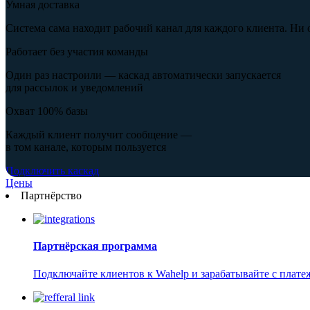
Умная доставка
Система сама находит рабочий канал для каждого клиента. Ни 
Работает без участия команды
Один раз настроили — каскад автоматически запускается
для рассылок и уведомлений
Охват 100% базы
Каждый клиент получит сообщение —
в том канале, которым пользуется
Подключить каскад
Цены
Партнёрство
Партнёрская программа
Подключайте клиентов к Wahelp и зарабатывайте с плат