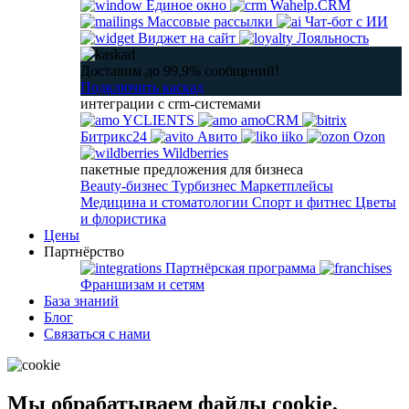
Единое окно
Wahelp.CRM
Массовые рассылки
Чат-бот с ИИ
Виджет на сайт
Лояльность
Доставим до 99,9% сообщений!
Подключить каскад
интеграции с crm-системами
YCLIENTS
amoCRM
Битрикс24
Авито
iiko
Ozon
Wildberries
пакетные предложения для бизнеса
Beauty-бизнес
Турбизнес
Маркетплейсы
Медицина и стоматологии
Спорт и фитнес
Цветы
и флористика
Цены
Партнёрство
Партнёрская программа
Франшизам и сетям
База знаний
Блог
Связаться с нами
Мы обрабатываем файлы cookie,