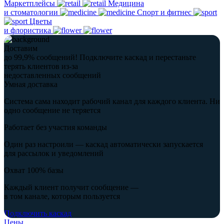
Маркетплейсы
Медицина
и стоматологии
Спорт и фитнес
Цветы
и флористика
Доставим
до 99,9% сообщений!
Подключите каскад и перестаньте
терять клиентов из-за
недоставленных сообщений
Умная доставка
Система сама находит рабочий канал для каждого клиента. Ни
одно сообщение не теряется
Работает без участия команды
Один раз настроили — каскад автоматически запускается
для рассылок и уведомлений
Охват 100% базы
Каждый клиент получит сообщение —
в том канале, которым пользуется
Подключить каскад
Цены