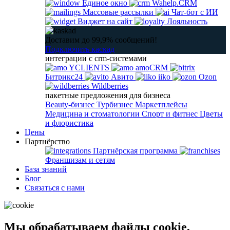
Единое окно
Wahelp.CRM
Массовые рассылки
Чат-бот с ИИ
Виджет на сайт
Лояльность
Доставим до 99,9% сообщений!
Подключить каскад
интеграции с crm-системами
YCLIENTS
amoCRM
Битрикс24
Авито
iiko
Ozon
Wildberries
пакетные предложения для бизнеса
Beauty-бизнес
Турбизнес
Маркетплейсы
Медицина и стоматологии
Спорт и фитнес
Цветы
и флористика
Цены
Партнёрство
Партнёрская программа
Франшизам и сетям
База знаний
Блог
Связаться с нами
Мы обрабатываем файлы cookie,