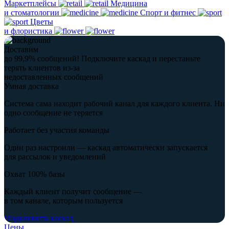
Маркетплейсы
Медицина
и стоматологии
Спорт и фитнес
Цветы
и флористика
Доставим
до 99,9% сообщений!
Подключите каскад и перестаньте
терять клиентов из-за
недоставленных сообщений
Умная доставка
Система сама находит рабочий канал для каждого клиента. Ни
одно сообщение не теряется
Работает без участия команды
Один раз настроили — каскад автоматически запускается
для рассылок и уведомлений
Охват 100% базы
Каждый клиент получит сообщение —
в том канале, которым пользуется
Подключить каскад
Цены