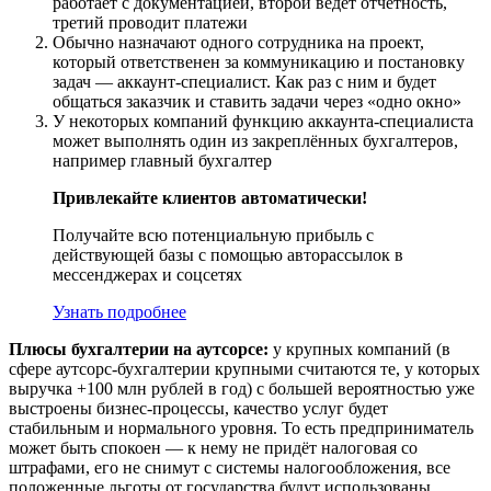
работает с документацией, второй ведёт отчетность,
третий проводит платежи
Обычно назначают одного сотрудника на проект,
который ответственен за коммуникацию и постановку
задач — аккаунт-специалист. Как раз с ним и будет
общаться заказчик и ставить задачи через «одно окно»
У некоторых компаний функцию аккаунта-специалиста
может выполнять один из закреплённых бухгалтеров,
например главный бухгалтер
Привлекайте клиентов автоматически!
Получайте всю потенциальную прибыль с
действующей базы с помощью авторассылок в
мессенджерах и соцсетях
Узнать подробнее
Плюсы бухгалтерии на аутсорсе:
у крупных компаний (в
сфере аутсорс-бухгалтерии крупными считаются те, у которых
выручка +100 млн рублей в год) с большей вероятностью уже
выстроены бизнес-процессы, качество услуг будет
стабильным и нормального уровня. То есть предприниматель
может быть спокоен — к нему не придёт налоговая со
штрафами, его не снимут с системы налогообложения, все
положенные льготы от государства будут использованы.