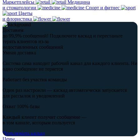
Маркетплейсы
Медицина
и стоматологии
Спорт и фитнес
Цветы
и флористика
Доставим
до 99,9% сообщений!
Подключите каскад и перестаньте
терять клиентов из-за
недоставленных сообщений
Умная доставка
Система сама находит рабочий канал для каждого клиента. Ни
одно сообщение не теряется
Работает без участия команды
Один раз настроили — каскад автоматически запускается
для рассылок и уведомлений
Охват 100% базы
Каждый клиент получит сообщение —
в том канале, которым пользуется
Подключить каскад
Цены