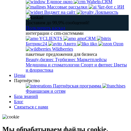
Единое окно
Wahelp.CRM
Массовые рассылки
Чат-бот с ИИ
Виджет на сайт
Лояльность
Доставим до 99,9% сообщений!
Подключить каскад
интеграции с crm-системами
YCLIENTS
amoCRM
Битрикс24
Авито
iiko
Ozon
Wildberries
пакетные предложения для бизнеса
Beauty-бизнес
Турбизнес
Маркетплейсы
Медицина и стоматологии
Спорт и фитнес
Цветы
и флористика
Цены
Партнёрство
Партнёрская программа
Франшизам и сетям
База знаний
Блог
Связаться с нами
Мы обрабатываем файлы cookie,