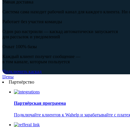
Умная доставка
Система сама находит рабочий канал для каждого клиента. Ни 
Работает без участия команды
Один раз настроили — каскад автоматически запускается
для рассылок и уведомлений
Охват 100% базы
Каждый клиент получит сообщение —
в том канале, которым пользуется
Подключить каскад
Цены
Партнёрство
Партнёрская программа
Подключайте клиентов к Wahelp и зарабатывайте с плат