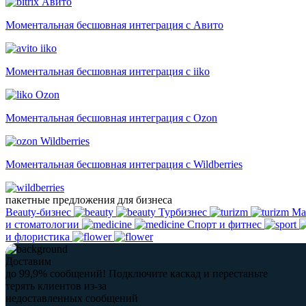
Авито
Моментальная бесшовная интеграция с Авито
iiko
Моментальная бесшовная интеграция с iiko
Ozon
Моментальная бесшовная интеграция с Ozon
Wildberries
Моментальная бесшовная интеграция с Wildberries
пакетные предложения для бизнеса
Beauty-бизнес
Турбизнес
Ма
и стоматологии
Спорт и фитнес
и флористика
Доставим
до 99,9% сообщений!
Подключите каскад и перестаньте
терять клиентов из-за
недоставленных сообщений