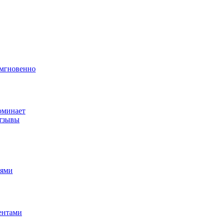
 мгновенно
поминает
отзывы
иями
иентами