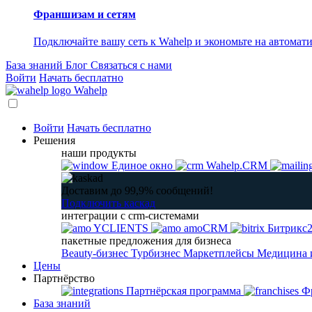
Франшизам и сетям
Подключайте вашу сеть к Wahelp и экономьте на автомат
База знаний
Блог
Связаться с нами
Войти
Начать бесплатно
Wahelp
Войти
Начать бесплатно
Решения
наши продукты
Единое окно
Wahelp.CRM
Доставим до 99,9% сообщений!
Подключить каскад
интеграции с crm-системами
YCLIENTS
amoCRM
Битрикс
пакетные предложения для бизнеса
Beauty-бизнес
Турбизнес
Маркетплейсы
Медицина 
Цены
Партнёрство
Партнёрская программа
Фр
База знаний