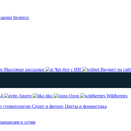
изации бизнеса
Массовые рассылки
Чат-бот с ИИ
Виджет на сай
24
Авито
iiko
Ozon
Wildberries
и стоматологии
Спорт и фитнес
Цветы и флористика
аншизам и сетям