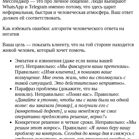
Мессенджер — это про личное общение. Люди выбирают
WhatsApp и Telegram именно потому, что здесь царит
неформальная, быстрая и человеческая атмосфера. Ваш ответ
должен ей соответствовать.
Как избежать ошибки: алгоритм человеческого ответа на
негатив
Ваша цель — показать клиенту, что на той стороне находится
живой человек, который хочет помочь.
Эмпатия и извинения (даже если вины вашей
нет). Неправильно:
«Мы фиксируем ваши претензии».
Правильно:
«[Имя клиента], я понимаю ваше
возмущение. Мне очень жаль, что вы столкнулись с
такой ситуацией. Это действительно неприятно».
Парафраз проблемы (докажите, что вы
вникли). Неправильно:
«Понял вас».
Правильно:
«Давайте я уточню, чтобы мы с вами были на одной
волне: вы заказали [товар], а получили его с
[конкретный дефект], и наш менеджер не смог
оперативно предложить решение, верно?»
Конкретное решение и четкие сроки. Неправильно:
«Мы
решим этот вопрос».
Правильно:
«Я лично беру вашу
проблему на контроль. Сегодня до конца дня я свяжусь с
отделом логистики, выясню, как произошла ошибка, и