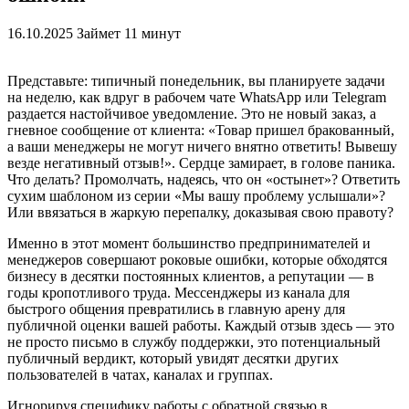
16.10.2025
Займет 11 минут
Представьте: типичный понедельник, вы планируете задачи
на неделю, как вдруг в рабочем чате WhatsApp или Telegram
раздается настойчивое уведомление. Это не новый заказ, а
гневное сообщение от клиента: «Товар пришел бракованный,
а ваши менеджеры не могут ничего внятно ответить! Вывешу
везде негативный отзыв!». Сердце замирает, в голове паника.
Что делать? Промолчать, надеясь, что он «остынет»? Ответить
сухим шаблоном из серии «Мы вашу проблему услышали»?
Или ввязаться в жаркую перепалку, доказывая свою правоту?
Именно в этот момент большинство предпринимателей и
менеджеров совершают роковые ошибки, которые обходятся
бизнесу в десятки постоянных клиентов, а репутации — в
годы кропотливого труда. Мессенджеры из канала для
быстрого общения превратились в главную арену для
публичной оценки вашей работы. Каждый отзыв здесь — это
не просто письмо в службу поддержки, это потенциальный
публичный вердикт, который увидят десятки других
пользователей в чатах, каналах и группах.
Игнорируя специфику работы с обратной связью в