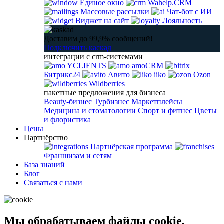
Единое окно
Wahelp.CRM
Массовые рассылки
Чат-бот с ИИ
Виджет на сайт
Лояльность
Доставим до 99,9% сообщений!
Подключить каскад
интеграции с crm-системами
YCLIENTS
amoCRM
Битрикс24
Авито
iiko
Ozon
Wildberries
пакетные предложения для бизнеса
Beauty-бизнес
Турбизнес
Маркетплейсы
Медицина и стоматологии
Спорт и фитнес
Цветы
и флористика
Цены
Партнёрство
Партнёрская программа
Франшизам и сетям
База знаний
Блог
Связаться с нами
Мы обрабатываем файлы cookie,