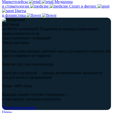
Маркетплейсы
Медицина
и стоматологии
Спорт и фитнес
Цветы
и флористика
Доставим
до 99,9% сообщений!
Подключите каскад и перестаньте
терять клиентов из-за
недоставленных сообщений
Умная доставка
Система сама находит рабочий канал для каждого клиента. Ни
одно сообщение не теряется
Работает без участия команды
Один раз настроили — каскад автоматически запускается
для рассылок и уведомлений
Охват 100% базы
Каждый клиент получит сообщение —
в том канале, которым пользуется
Подключить каскад
Цены