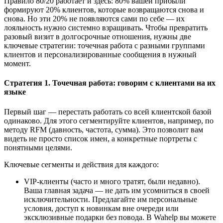
Правило 80/20 работает и здесь: 80% вашей прибыли
формируют 20% клиентов, которые возвращаются снова и
снова. Но эти 20% не появляются сами по себе — их
лояльность нужно системно взращивать. Чтобы превратить
разовый визит в долгосрочные отношения, нужны две
ключевые стратегии: точечная работа с разными группами
клиентов и персонализированные сообщения в нужный
момент.
Стратегия 1. Точечная работа: говорим с клиентами на их
языке
Первый шаг — перестать работать со всей клиентской базой
одинаково. Для этого сегментируйте клиентов, например, по
методу RFM (давность, частота, сумма). Это позволит вам
видеть не просто список имен, а конкретные портреты с
понятными целями.
Ключевые сегменты и действия для каждого:
VIP-клиенты (часто и много тратят, были недавно).
Ваша главная задача — не дать им усомниться в своей
исключительности. Предлагайте им персональные
условия, доступ к новинкам вне очереди или
эксклюзивные подарки без повода. В Wahelp вы можете