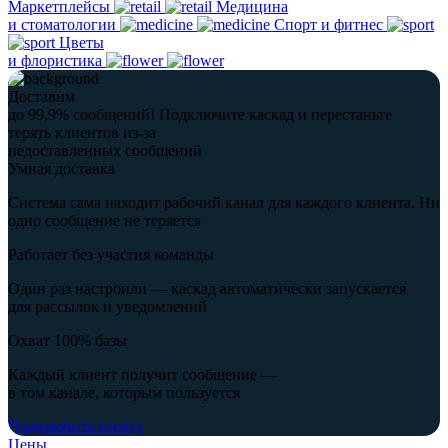
Маркетплейсы
Медицина
и стоматологии
Спорт и фитнес
Цветы
и флористика
Доставим
до 99,9% сообщений!
Подключите каскад и перестаньте
терять клиентов из-за
недоставленных сообщений
Умная доставка
Система сама находит рабочий канал для каждого клиента. Ни
одно сообщение не теряется
Работает без участия команды
Один раз настроили — каскад автоматически запускается
для рассылок и уведомлений
Охват 100% базы
Каждый клиент получит сообщение —
в том канале, которым пользуется
Подключить каскад
Цены