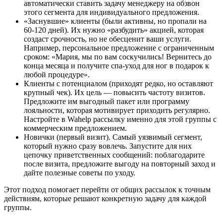
автоматически ставить задачу менеджеру на обзвон
этого сегмента для индивидуального предложения.
«Заснувшие» клиенты (были активны, но пропали на
60-120 дней). Их нужно «разбудить» акцией, которая
создаст срочность, но не обесценит ваши услуги.
Например, персональное предложение с ограниченным
сроком: «Мария, мы по вам соскучились! Вернитесь до
конца месяца и получите спа-уход для ног в подарок к
любой процедуре».
Клиенты с потенциалом (приходят редко, но оставляют
крупный чек). Их цель — повысить частоту визитов.
Предложите им выгодный пакет или программу
лояльности, которая мотивирует приходить регулярно.
Настройте в Wahelp рассылку именно для этой группы с
коммерческим предложением.
Новички (первый визит). Самый уязвимый сегмент,
который нужно сразу вовлечь. Запустите для них
цепочку приветственных сообщений: поблагодарите
после визита, предложите выгоду на повторный заход и
дайте полезные советы по уходу.
Этот подход помогает перейти от общих рассылок к точным
действиям, которые решают конкретную задачу для каждой
группы.