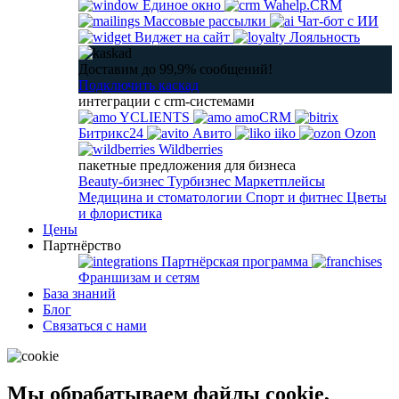
Единое окно
Wahelp.CRM
Массовые рассылки
Чат-бот с ИИ
Виджет на сайт
Лояльность
Доставим до 99,9% сообщений!
Подключить каскад
интеграции с crm-системами
YCLIENTS
amoCRM
Битрикс24
Авито
iiko
Ozon
Wildberries
пакетные предложения для бизнеса
Beauty-бизнес
Турбизнес
Маркетплейсы
Медицина и стоматологии
Спорт и фитнес
Цветы
и флористика
Цены
Партнёрство
Партнёрская программа
Франшизам и сетям
База знаний
Блог
Связаться с нами
Мы обрабатываем файлы cookie,