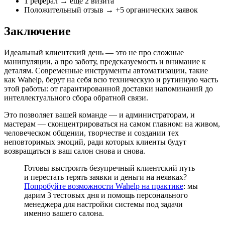
1 реферал → ещё 2 визита
Положительный отзыв → +5 органических заявок
Заключение
Идеальный клиентский день — это не про сложные
манипуляции, а про заботу, предсказуемость и внимание к
деталям. Современные инструменты автоматизации, такие
как Wahelp, берут на себя всю техническую и рутинную часть
этой работы: от гарантированной доставки напоминаний до
интеллектуального сбора обратной связи.
Это позволяет вашей команде — и администраторам, и
мастерам — сконцентрироваться на самом главном: на живом,
человеческом общении, творчестве и создании тех
неповторимых эмоций, ради которых клиенты будут
возвращаться в ваш салон снова и снова.
Готовы выстроить безупречный клиентский путь
и перестать терять заявки и деньги на неявках?
Попробуйте возможности Wahelp на практике
: мы
дарим 3 тестовых дня и помощь персонального
менеджера для настройки системы под задачи
именно вашего салона.