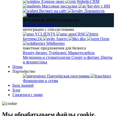
Единое окно
Wahelp.CRM
Массовые рассылки
Чат-бот с ИИ
Виджет на сайт
Лояльность
Доставим до 99,9% сообщений!
Подключить каскад
интеграции с crm-системами
YCLIENTS
amoCRM
Битрикс24
Авито
iiko
Ozon
Wildberries
пакетные предложения для бизнеса
Beauty-бизнес
Турбизнес
Маркетплейсы
Медицина и стоматологии
Спорт и фитнес
Цветы
и флористика
Цены
Партнёрство
Партнёрская программа
Франшизам и сетям
База знаний
Блог
Связаться с нами
Мы обрабатываем файлы cookie,