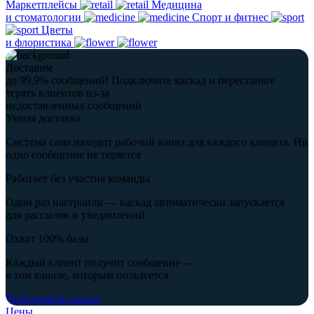
Маркетплейсы
Медицина
и стоматологии
Спорт и фитнес
Цветы
и флористика
Доставим
до 99,9% сообщений!
Подключите каскад и перестаньте
терять клиентов из-за
недоставленных сообщений
Умная доставка
Система сама находит рабочий канал для каждого клиента. Ни
одно сообщение не теряется
Работает без участия команды
Один раз настроили — каскад автоматически запускается
для рассылок и уведомлений
Охват 100% базы
Каждый клиент получит сообщение —
в том канале, которым пользуется
Подключить каскад
Цены