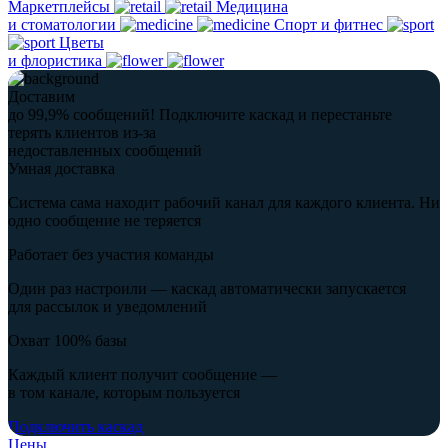
Маркетплейсы
Медицина
и стоматологии
Спорт и фитнес
Цветы
и флористика
Доставим
до 99,9% сообщений!
Подключите каскад и перестаньте
терять клиентов из-за
недоставленных сообщений
Умная доставка
Система сама находит рабочий канал для каждого клиента. Ни
одно сообщение не теряется
Работает без участия команды
Один раз настроили — каскад автоматически запускается
для рассылок и уведомлений
Охват 100% базы
Каждый клиент получит сообщение —
в том канале, которым пользуется
Подключить каскад
Цены