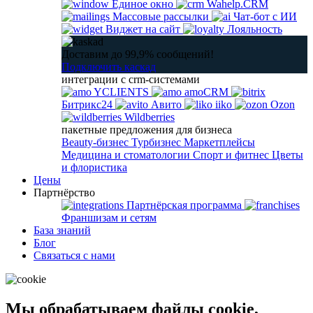
Единое окно
Wahelp.CRM
Массовые рассылки
Чат-бот с ИИ
Виджет на сайт
Лояльность
Доставим до 99,9% сообщений!
Подключить каскад
интеграции с crm-системами
YCLIENTS
amoCRM
Битрикс24
Авито
iiko
Ozon
Wildberries
пакетные предложения для бизнеса
Beauty-бизнес
Турбизнес
Маркетплейсы
Медицина и стоматологии
Спорт и фитнес
Цветы
и флористика
Цены
Партнёрство
Партнёрская программа
Франшизам и сетям
База знаний
Блог
Связаться с нами
Мы обрабатываем файлы cookie,